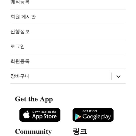
궤적등록
회원 게시판
산행정보
로그인
회원등록
하
장바구니
위
메
뉴
확
Get the App
장
Community
링크