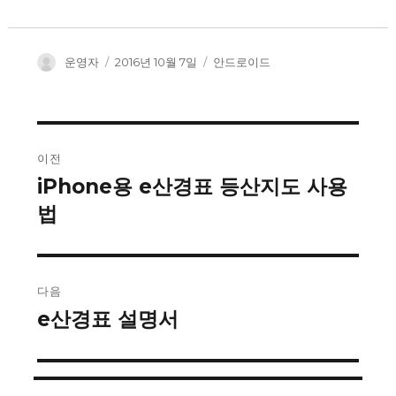
글
운영자
작
2016년 10월 7일
카
안드로이드
쓴
성
테
이
일
고
자
리
글
이전
탐
iPhone용 e산경표 등산지도 사용
이
법
전
색
글:
다음
e산경표 설명서
다
음
글: