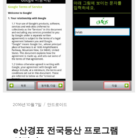
작
2016년 10월 7일
카
안드로이드
성
테
일
고
자
리
e산경표 전국등산 프로그램