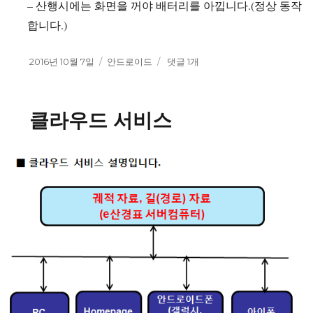
– 산행시에는 화면을 꺼야 배터리를 아낍니다.(정상 동작
합니다.)
작
2016년 10월 7일
카
안드로이드
어
댓글 1개
성
테
플
일
고
설
자
리
치
클라우드 서비스
에