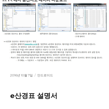
작
2016년 10월 7일
카
안드로이드
성
테
일
고
자
리
e산경표 설명서