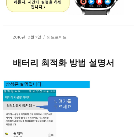
작
2016년 10월 7일
카
안드로이드
성
테
일
고
자
리
배터리 최적화 방법 설명서